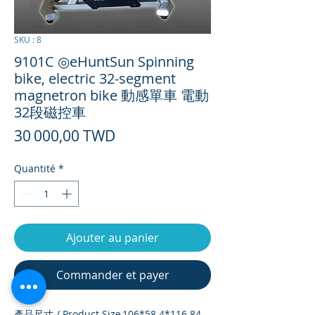
SKU : 8
9101C ◎eHuntSun Spinning
bike, electric 32-segment
magnetron bike 動感單車 電動
32段磁控車
Prix
30 000,00 TWD
Quantité
*
Ajouter au panier
Commander et payer
產品尺寸 / Product Size
106*58.4*116.84