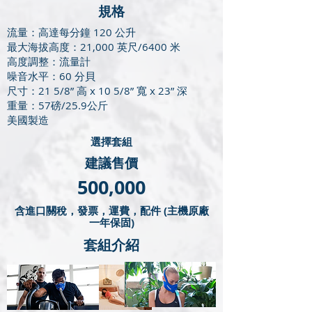
​規格
流量：高達每分鐘 120 公升
最大海拔高度：21,000 英尺/6400 米
高度調整：流量計
噪音水平：60 分貝
尺寸：21 5/8” 高 x 10 5/8” 寬 x 23” 深
重量：57磅/25.9公斤
美國製造
​選擇套組
建議售價
500,000
含進口關稅，發票，運費，配件 (主機原廠
一年保固)
​套組介紹