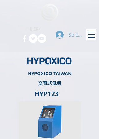
Se connecter
HYPOXICO TAIWAN
​交替式低氧
HYP123