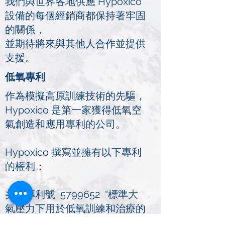
我們與世界各地供應 Hypoxico
設備的每個經銷商都保持著牢固
的關係，
並期待將來與其他人合作並提供
支援。
低氧專利
作為模擬高原訓練技術的先驅，
Hypoxico 是第一家獲得低氧空
氣創造和應用專利的公司。
Hypoxico 撰寫並擁有以下專利
的權利：
美國專利號 5799652 “標準大
氣壓力下用於低氧訓練和治療的
低氧室系統和設備”